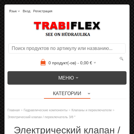
Язык
Вход
Регистрация
0
продукт(-ов) -
0,00
€
МЕНЮ
КАТЕГОРИИ
»
»
»
Главная
Гидравлические компоненты
Клапаны и переключатели
Электрический клапан / переключатель 3/8 "
Электрический клапан /