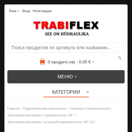
Язык
Вход
Регистрация
0
продукт(-ов) -
0,00
€
МЕНЮ
КАТЕГОРИИ
»
»
»
Главная
Гидравлические компоненты
Клапаны и переключатели
»
Электрический клапан / переключатель 3/8 "
Электрический клапан / кулисный переключатель 3/8" 12V