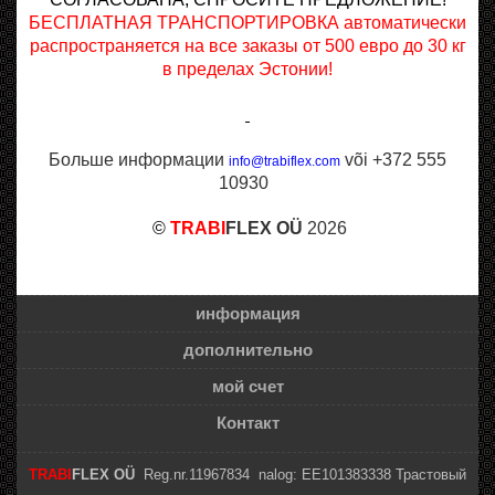
БЕСПЛАТНАЯ ТРАНСПОРТИРОВКА автоматически
распространяется на все заказы от 500 евро до 30 кг
в пределах Эстонии!
Больше информации
või +372 555
info@trabiflex.com
10930
©
TRABI
FLEX OÜ
2026
информация
дополнительно
мой счет
Контакт
TRABI
FLEX OÜ
Reg.nr.11967834 nalog: EE101383338 Трастовый