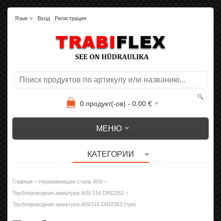
Язык
Вход
Регистрация
0
продукт(-ов) -
0,00
€
МЕНЮ
КАТЕГОРИИ
»
»
Главная
Нержавеющая сталь AISI
»
Трубопроводная арматура AISI 316 DIN2353
Трубопроводная арматура AISI316 DIN2353 (три)