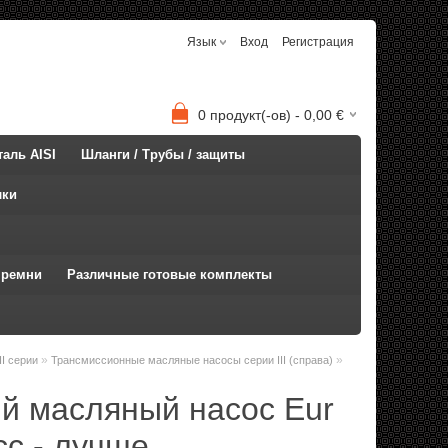
Язык
Вход
Регистрация
0
продукт(-ов) -
0,00
€
аль AISI
Шланги / Трубы / защиты
лки
 ремни
Различные готовые комплекты
»
»
I серии
Трансмиссионные масляные насосы серии III (справа)
й масляный насос Eur
cc - лучше