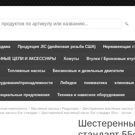
одажа
Продукция JIC (дюймовая резьба США)
Нержавеющая ст
ЧНЫЕ ЦЕПИ И АКСЕССУАРЫ
Хомуты
Втулки / Бронзовые вту
Топливные насосы
Бензиновые и дизельные двигатели
рудование/принадлежности
Лебедки
пневматика
клиновые
пециальные предложения
Техника и навесное оборудование
»
»
еские компоненты
Масляные насосы / Редукторы
Шестеренные масляные насосы II
»
ые насосы Eur стандарт
Шестеренный масляный насос Eur стандарт 55cc - лучше
Шестеренны
стандарт 55