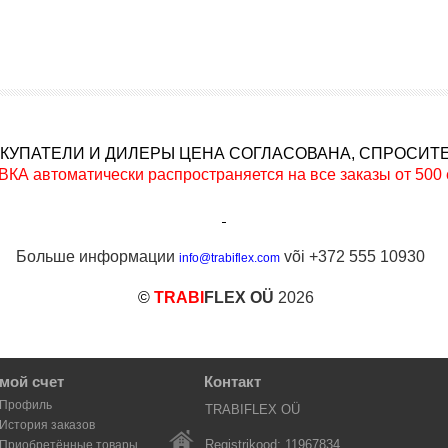
ОКУПАТЕЛИ И ДИЛЕРЫ ЦЕНА СОГЛАСОВАНА, СПРОСИТ
томатически распространяется на все заказы от 500 евр
Больше информации
või +372 555 10930
info@trabiflex.com
©
TRABI
FLEX OÜ
2026
мой счет
Контакт
Профиль
TRABIFLEX OÜ
История заказов
Registrikood: 11967834
Приобретённые товары