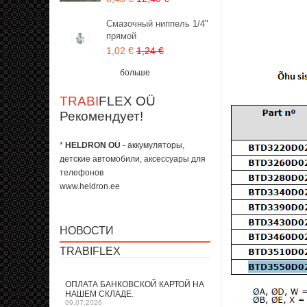
Смазочный ниппель 1/4"
прямой
1,02 €
1,24 €
больше
TRABI
FLEX OÜ
Рекомендует!
*
HELDRON OÜ
- аккумуляторы,
детские автомобили, аксессуары для
телефонов
www.heldron.ee
НОВОСТИ
TRABIFLEX
ОПЛАТА БАНКОВСКОЙ КАРТОЙ НА
НАШЕМ СКЛАДЕ.
09.07.2026