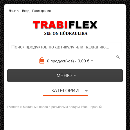
Язык
Вход
Регистрация
0
продукт(-ов) -
0,00
€
МЕНЮ
КАТЕГОРИИ
»
Главная
Масляный насос с резьбовым вводом 16cc - правый