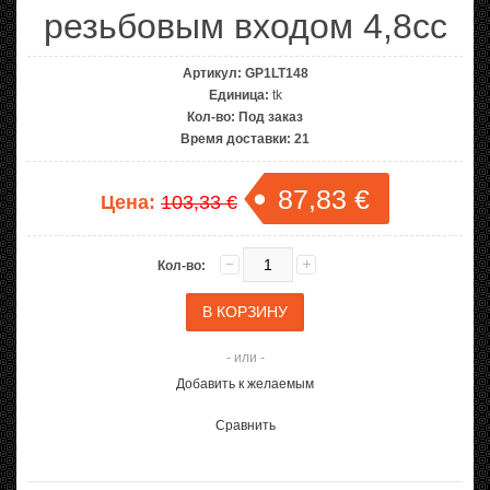
резьбовым входом 4,8cc
Артикул:
GP1LT148
Единица:
tk
Кол-во:
Под заказ
Время доставки:
21
87,83 €
Цена:
103,33 €
Кол-во:
- или -
Добавить к желаемым
Сравнить