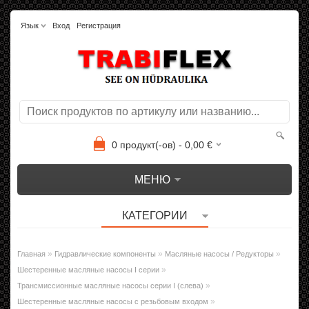
Язык
Вход
Регистрация
0
продукт(-ов) -
0,00
€
МЕНЮ
КАТЕГОРИИ
»
»
»
Главная
Гидравлические компоненты
Масляные насосы / Редукторы
»
Шестеренные масляные насосы I серии
»
Трансмиссионные масляные насосы серии I (слева)
»
Шестеренные масляные насосы с резьбовым входом