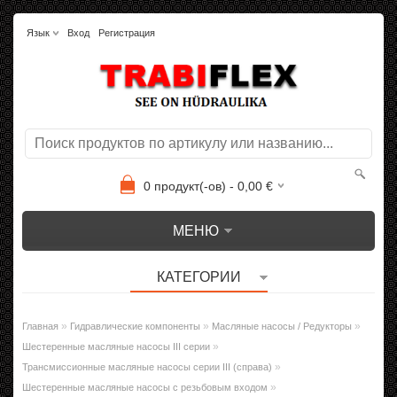
Язык
Вход
Регистрация
0
продукт(-ов) -
0,00
€
МЕНЮ
КАТЕГОРИИ
»
»
»
Главная
Гидравлические компоненты
Масляные насосы / Редукторы
»
Шестеренные масляные насосы III серии
»
Трансмиссионные масляные насосы серии III (справа)
»
Шестеренные масляные насосы с резьбовым входом