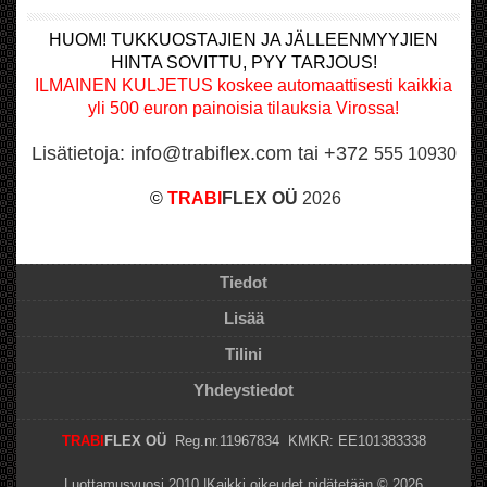
HUOM! TUKKUOSTAJIEN JA JÄLLEENMYYJIEN
HINTA SOVITTU, PYY TARJOUS!
ILMAINEN KULJETUS koskee automaattisesti kaikkia
yli 500 euron painoisia tilauksia Virossa!
Lisätietoja: info@trabiflex.com tai +372
555 10930
©
TRABI
FLEX OÜ
2026
Tiedot
Lisää
Tilini
Yhdeystiedot
TRABI
FLEX OÜ
Reg.nr.11967834 KMKR: EE101383338
Luottamusvuosi 2010 |Kaikki oikeudet pidätetään © 2026