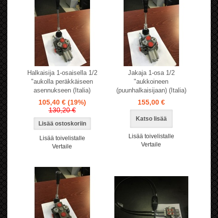
Halkaisija 1-osaisella 1/2
Jakaja 1-osa 1/2
"aukolla peräkkäiseen
"aukkoineen
asennukseen (Italia)
(puunhalkaisijaan) (Italia)
105,40 €
(19%)
155,00 €
130,20 €
Katso lisää
Lisää toivelistalle
Lisää toivelistalle
Vertaile
Vertaile