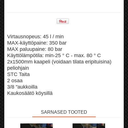
Virtausnopeus: 45 l / min
MAX-käyttöpaine: 350 bar
MAX paluupaine: 80 bar
Käyttölämpötila: min-25 ° C - max. 80 ° C
2x1500mm kaapeli (voidaan tilata eripituisina)
peliohjain
STC Taita
2 osaa
3/8 "aukkoilla
Kaukosäätö köysillä
SARNASED TOOTED