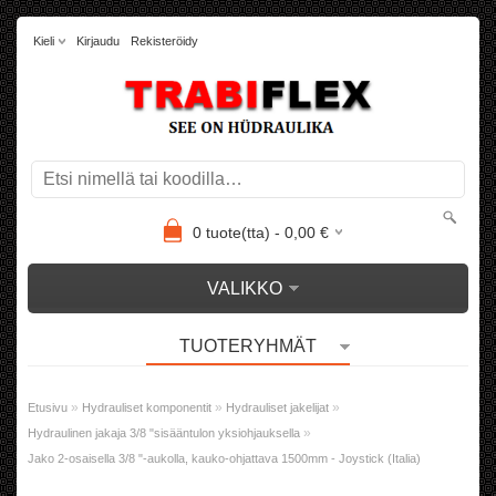
Kieli
Kirjaudu
Rekisteröidy
0
tuote(tta) -
0,00
€
VALIKKO
TUOTERYHMÄT
»
»
»
Etusivu
Hydrauliset komponentit
Hydrauliset jakelijat
»
Hydraulinen jakaja 3/8 "sisääntulon yksiohjauksella
Jako 2-osaisella 3/8 "-aukolla, kauko-ohjattava 1500mm - Joystick (Italia)