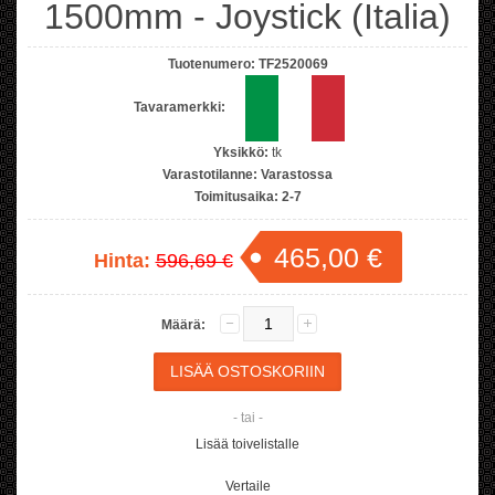
1500mm - Joystick (Italia)
Tuotenumero:
TF2520069
Tavaramerkki:
Yksikkö:
tk
Varastotilanne:
Varastossa
Toimitusaika:
2-7
465,00 €
Hinta:
596,69 €
Määrä:
- tai -
Lisää toivelistalle
Vertaile