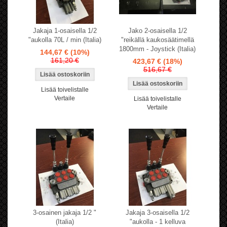
Jakaja 1-osaisella 1/2
Jako 2-osaisella 1/2
"aukolla 70L / min (Italia)
"reikällä kaukosäätimellä
1800mm - Joystick (Italia)
144,67 €
(10%)
161,20 €
423,67 €
(18%)
516,67 €
Lisää toivelistalle
Vertaile
Lisää toivelistalle
Vertaile
3-osainen jakaja 1/2 "
Jakaja 3-osaisella 1/2
(Italia)
"aukolla - 1 kelluva