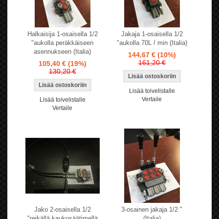
Halkaisija 1-osaisella 1/2
Jakaja 1-osaisella 1/2
"aukolla peräkkäiseen
"aukolla 70L / min (Italia)
asennukseen (Italia)
144,67 €
(10%)
161,20 €
105,40 €
(19%)
130,20 €
Lisää toivelistalle
Vertaile
Lisää toivelistalle
Vertaile
Jako 2-osaisella 1/2
3-osainen jakaja 1/2 "
"reikällä kaukosäätimellä
(Italia)