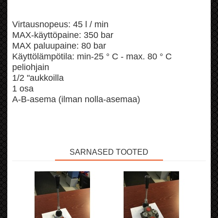
Virtausnopeus: 45 l / min
MAX-käyttöpaine: 350 bar
MAX paluupaine: 80 bar
Käyttölämpötila: min-25 ° C - max. 80 ° C
peliohjain
1/2 "aukkoilla
1 osa
A-B-asema (ilman nolla-asemaa)
SARNASED TOOTED