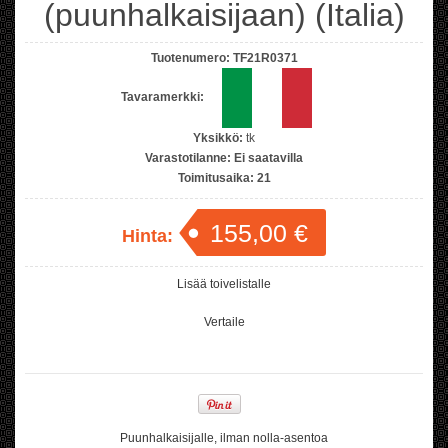
(puunhalkaisijaan) (Italia)
Tuotenumero:
TF21R0371
Tavaramerkki:
Yksikkö:
tk
Varastotilanne:
Ei saatavilla
Toimitusaika:
21
155,00 €
Hinta:
Lisää toivelistalle
Vertaile
Puunhalkaisijalle, ilman nolla-asentoa