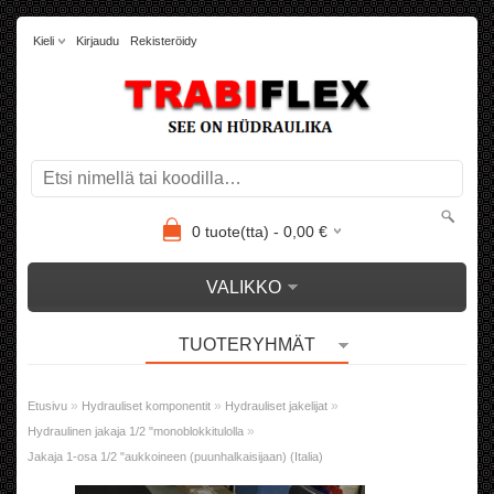
Kieli
Kirjaudu
Rekisteröidy
0
tuote(tta) -
0,00
€
VALIKKO
TUOTERYHMÄT
»
»
»
Etusivu
Hydrauliset komponentit
Hydrauliset jakelijat
»
Hydraulinen jakaja 1/2 "monoblokkitulolla
Jakaja 1-osa 1/2 "aukkoineen (puunhalkaisijaan) (Italia)