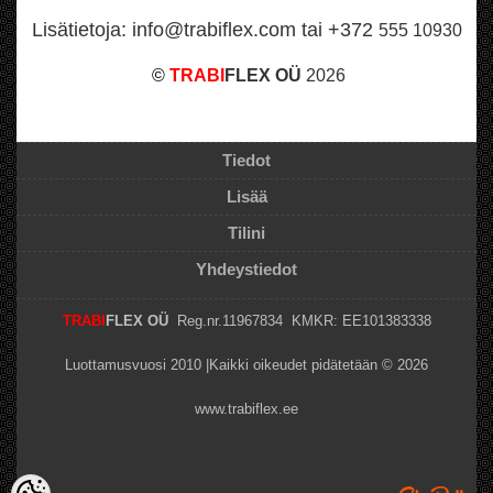
Lisätietoja: info@trabiflex.com tai +372
555 10930
©
TRABI
FLEX OÜ
2026
Tiedot
Lisää
Tilini
Yhdeystiedot
TRABI
FLEX OÜ
Reg.nr.11967834 KMKR: EE101383338
Luottamusvuosi 2010 |Kaikki oikeudet pidätetään © 2026
www.trabiflex.ee