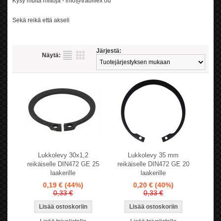
Kysy muita mittoja - info@trabiflex oü
Sekä reikä että akseli
Järjestä:
Näytä:
Lukkolevy 30x1,2
Lukkolevy 35 mm
reikäiselle DIN472 GE 25
reikäiselle DIN472 GE 20
laakerille
laakerille
0,19 €
(44%)
0,20 €
(40%)
0,33 €
0,33 €