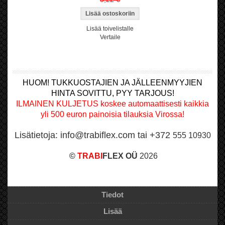
Lisää toivelistalle
Vertaile
HUOM! TUKKUOSTAJIEN JA JÄLLEENMYYJIEN
HINTA SOVITTU, PYY TARJOUS!
ILMAINEN KULJETUS koskee automaattisesti kaikkia
yli 500 euron painoisia tilauksia Virossa!
Lisätietoja: info@trabiflex.com tai +372
555 10930
©
TRABI
FLEX OÜ
2026
Tiedot
Lisää