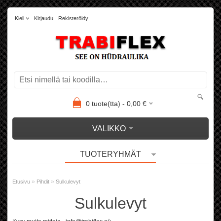
Kieli
Kirjaudu
Rekisteröidy
0
tuote(tta) -
0,00
€
VALIKKO
TUOTERYHMÄT
»
»
Etusivu
Pihdit
Sulkulevyt
Sulkulevyt