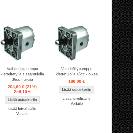
Vaihdeöljypumppu
Vaihdeöljypumppu
kierteitetyllä sisääntulolla
kierretulolla 46cc - oikea
36cc - oikea
186,00 €
204,60 €
(21%)
259,16 €
Lisää toivelistalle
Vertaile
Lisää toivelistalle
Vertaile