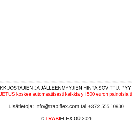
KKUOSTAJIEN JA JÄLLEENMYYJIEN HINTA SOVITTU, PYY
US koskee automaattisesti kaikkia yli 500 euron painoisia ti
Lisätietoja: info@trabiflex.com tai +372
555 10930
©
TRABI
FLEX OÜ
2026