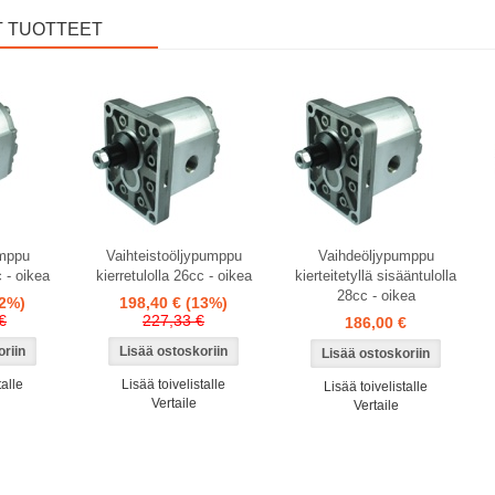
T TUOTTEET
umppu
Vaihteistoöljypumppu
Vaihdeöljypumppu
c - oikea
kierretulolla 26cc - oikea
kierteitetyllä sisääntulolla
28cc - oikea
92%)
198,40 €
(13%)
€
227,33 €
186,00 €
talle
Lisää toivelistalle
Lisää toivelistalle
Vertaile
Vertaile