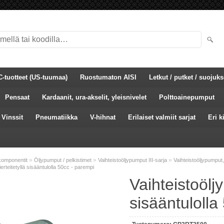
C-tuotteet (US-tuumaa)
Ruostumaton AISI
Letkut / putket / suojuks
Pensaat
Kardaanit, ura-akselit, yleisnivelet
Polttoainepumput
Vinssit
Pneumatiikka
V-hihnat
Erilaiset valmiit sarjat
Eri k
»
»
»
komponentit
Öljypumput / pelkistimet
Vaihteistoöljypumput III-sarja
Vaihteistoöljypumput, 
erteitetyllä sisääntulolla 50cc - parempi
Vaihteistoölj
sisääntulolla