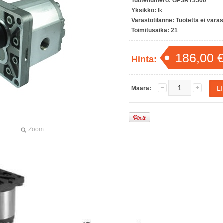
Tuotenumero:
GP3RT3500
Yksikkö:
tk
Varastotilanne:
Tuotetta ei vara
Toimitusaika:
21
186,00 
Hinta:
Määrä:
Zoom