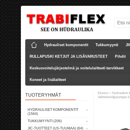
Hydrauliset komponentit
Tukkumyynti
JI
RULLAPUSKI KETJUT JA LISÄVARUSTEET
Pihdit
Keskusvoitelujärjestelmä ja voitelulaitteet/-tarvikkeet
Koneet ja lisälaitteet
»
Etusivu
Hydrauliset 
TUOTERYHMÄT
Vaihteistoöljypumppu ki
HYDRAULISET KOMPONENTIT
(1564)
TUKKUMYYNTI (206)
JIC-TUOTTEET (US-TUUMAA) (64)