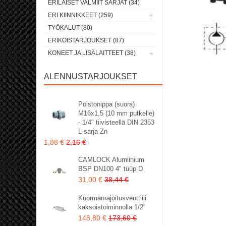
ERILAISET VALMIIT SARJAT (34)
ERI KIINNIKKEET (259)
TYÖKALUT (80)
ERIKOISTARJOUKSET (87)
KONEET JA LISÄLAITTEET (38)
ALENNUSTARJOUKSET
Poistonippa (suora)
M16x1,5 (10 mm putkelle)
- 1/4" tiivisteellä DIN 2353
L-sarja Zn
1,88 €
2,16 €
CAMLOCK Alumiinium
BSP DN100 4" tüüp D
31,00 €
38,44 €
Kuormanrajoitusventtiili
kaksoistoiminnolla 1/2"
148,80 €
173,60 €