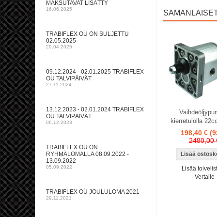
MAKSUTAVAT LISÄTTY
16.06.2025
SAMANLAISE
TRABIFLEX OÜ ON SULJETTU
02.05.2025
29.04.2025
09.12.2024 - 02.01.2025 TRABIFLEX
OÜ TALVIPÄIVÄT
27.11.2024
13.12.2023 - 02.01.2024 TRABIFLEX
Vaihdeöljyp
OÜ TALVIPÄIVÄT
kierretulolla 22c
06.12.2023
198,40 €
(
2480,00 
TRABIFLEX OÜ ON
RYHMÄLOMALLA 08.09.2022 -
13.09.2022
05.09.2022
Lisää toivelis
Vertaile
TRABIFLEX OÜ JOULULOMA 2021
29.11.2021