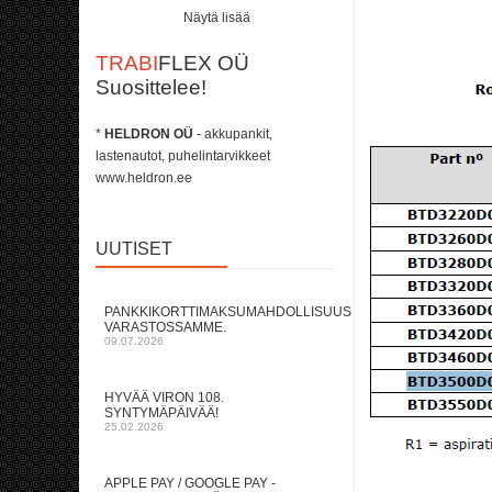
Näytä lisää
TRABI
FLEX OÜ
Suosittelee!
*
HELDRON OÜ
- akkupankit,
lastenautot, puhelintarvikkeet
www.heldron.ee
UUTISET
PANKKIKORTTIMAKSUMAHDOLLISUUS
VARASTOSSAMME.
09.07.2026
HYVÄÄ VIRON 108.
SYNTYMÄPÄIVÄÄ!
25.02.2026
APPLE PAY / GOOGLE PAY -