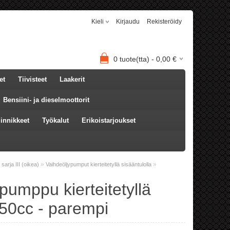
Kieli
Kirjaudu
Rekisteröidy
0
tuote(tta) -
0,00
€
et
Tiivisteet
Laakerit
Bensiini- ja dieselmoottorit
iinnikkeet
Työkalut
Erikoistarjoukset
»
»
sarja III (oikea)
Vaihdeöljypumput kierteitetyllä sisääntulolla
ypumppu kierteitetyllä
 50cc - parempi