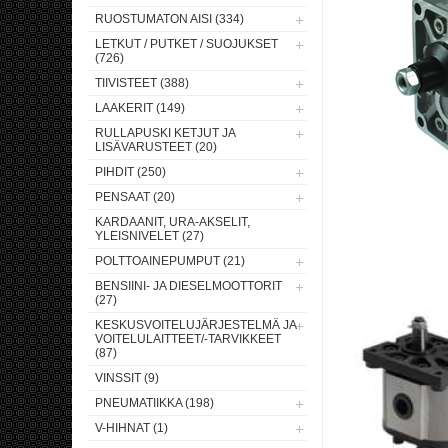
RUOSTUMATON AISI (334)
LETKUT / PUTKET / SUOJUKSET
(726)
TIIVISTEET (388)
LAAKERIT (149)
RULLAPUSKI KETJUT JA
LISÄVARUSTEET (20)
PIHDIT (250)
PENSAAT (20)
KARDAANIT, URA-AKSELIT,
YLEISNIVELET (27)
POLTTOAINEPUMPUT (21)
BENSIINI- JA DIESELMOOTTORIT
(27)
KESKUSVOITELUJÄRJESTELMÄ JA
VOITELULAITTEET/-TARVIKKEET
(87)
VINSSIT (9)
PNEUMATIIKKA (198)
V-HIHNAT (1)