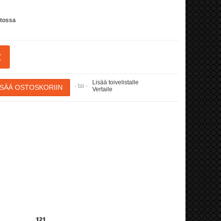
stossa
€
Lisää toivelistalle
- tai -
Vertaile