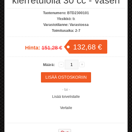
kierretulolla 30 cc - vasen
Tuotenumero:
BTD2300101
Yksikkö:
tk
Varastotilanne:
Varastossa
Toimitusaika:
2-7
132,68 €
Hinta:
151,28 €
Määrä:
- tai -
Lisää toivelistalle
Vertaile