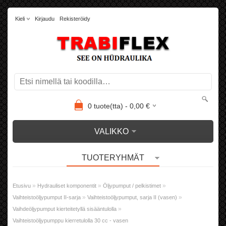
Kieli
Kirjaudu
Rekisteröidy
0
tuote(tta) -
0,00
€
VALIKKO
TUOTERYHMÄT
»
»
»
Etusivu
Hydrauliset komponentit
Öljypumput / pelkistimet
»
»
Vaihteistoöljypumput II-sarja
Vaihteistoöljypumput, sarja II (vasen)
»
Vaihdeöljypumput kierteitetyllä sisääntulolla
Vaihteistoöljypumppu kierretulolla 30 cc - vasen