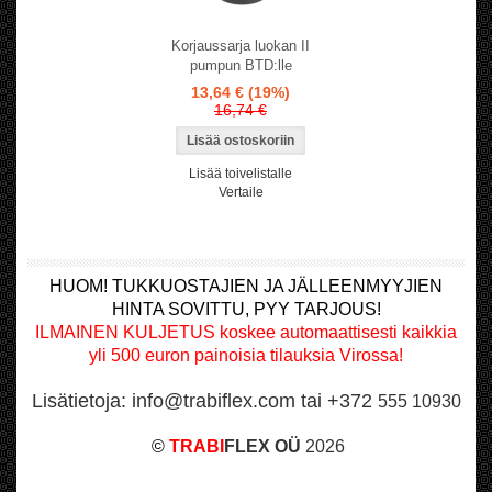
Korjaussarja luokan II
pumpun BTD:lle
13,64 €
(19%)
16,74 €
Lisää toivelistalle
Vertaile
HUOM! TUKKUOSTAJIEN JA JÄLLEENMYYJIEN
HINTA SOVITTU, PYY TARJOUS!
ILMAINEN KULJETUS koskee automaattisesti kaikkia
yli 500 euron painoisia tilauksia Virossa!
Lisätietoja: info@trabiflex.com tai +372
555 10930
©
TRABI
FLEX OÜ
2026