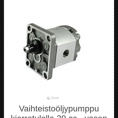
Zoom
Vaihteistoöljypumppu