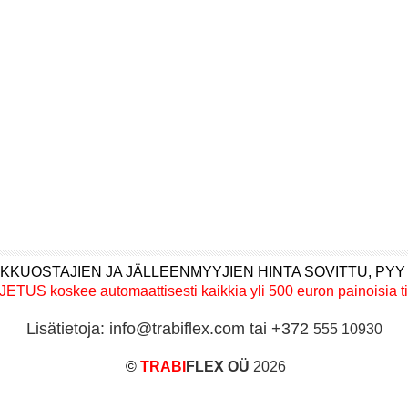
KKUOSTAJIEN JA JÄLLEENMYYJIEN HINTA SOVITTU, PYY
US koskee automaattisesti kaikkia yli 500 euron painoisia ti
Lisätietoja: info@trabiflex.com tai +372
555 10930
©
TRABI
FLEX OÜ
2026