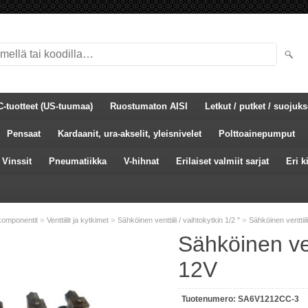
C-tuotteet (US-tuumaa)
Ruostumaton AISI
Letkut / putket / suojuks
Pensaat
Kardaanit, ura-akselit, yleisnivelet
Polttoainepumput
Vinssit
Pneumatiikka
V-hihnat
Erilaiset valmiit sarjat
Eri k
»
»
»
komponentit
Venttiilit ja kytkimet
Sähköinen venttiili / vaihtokytkin 1/2 "
Sähköinen venttiil
Sähköinen vent
12V
Tuotenumero:
SA6V1212CC-3