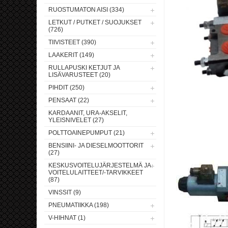
RUOSTUMATON AISI (334)
LETKUT / PUTKET / SUOJUKSET
(726)
TIIVISTEET (390)
LAAKERIT (149)
RULLAPUSKI KETJUT JA
LISÄVARUSTEET (20)
PIHDIT (250)
PENSAAT (22)
KARDAANIT, URA-AKSELIT,
YLEISNIVELET (27)
POLTTOAINEPUMPUT (21)
BENSIINI- JA DIESELMOOTTORIT
(27)
KESKUSVOITELUJÄRJESTELMÄ JA
VOITELULAITTEET/-TARVIKKEET
(87)
VINSSIT (9)
PNEUMATIIKKA (198)
V-HIHNAT (1)