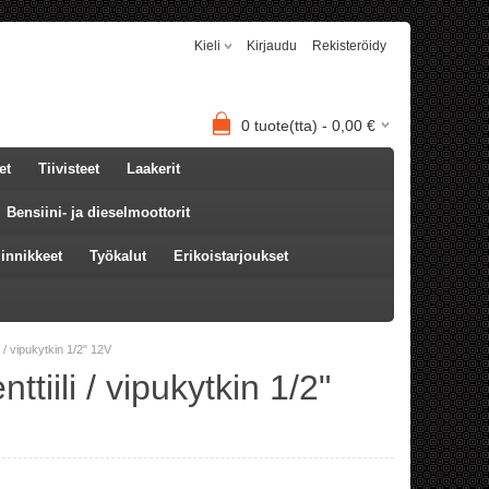
Kieli
Kirjaudu
Rekisteröidy
0
tuote(tta) -
0,00
€
et
Tiivisteet
Laakerit
Bensiini- ja dieselmoottorit
iinnikkeet
Työkalut
Erikoistarjoukset
i / vipukytkin 1/2" 12V
tiili / vipukytkin 1/2"