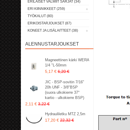
ERILAISET VALMIIT SARJAT (34)
ERI KIINNIKKEET (259)
TYÖKALUT (80)
ERIKOISTARJOUKSET (87)
KONEET JA LISÄLAITTEET (38)
ALENNUSTARJOUKSET
Magneettinen kärki WERA
1/4 "L-50mm
5,17 €
6,20 €
JIC - BSP-sovitin 7/16"
20h UNF - 3/8"BSP
(suora ulkokierre 37°
kartio - ulkokierre BSP)
2,11 €
3,22 €
Hydrauliletku MTZ 2,5m
17,20 €
22,32 €