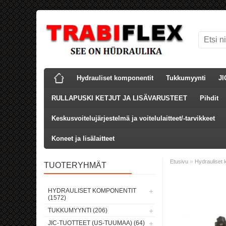
Hydrauliset komponentit
Tukkumyynti
JI
RULLAPUSKI KETJUT JA LISÄVARUSTEET
Pihdit
Keskusvoitelujärjestelmä ja voitelulaitteet/-tarvikkeet
Koneet ja lisälaitteet
»
Etusivu
Hydrauliset 
TUOTERYHMÄT
HYDRAULISET KOMPONENTIT
(1572)
TUKKUMYYNTI (206)
JIC-TUOTTEET (US-TUUMAA) (64)