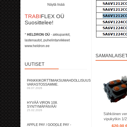
Näytä lisää
TRABI
FLEX OÜ
Suosittelee!
*
HELDRON OÜ
- akkupankit,
lastenautot, puhelintarvikkeet
www.heldron.ee
SAMANLAISE
UUTISET
PANKKIKORTTIMAKSUMAHDOLLISUUS
VARASTOSSAMME.
09.07.2026
HYVÄÄ VIRON 108.
SYNTYMÄPÄIVÄÄ!
25.02.2026
Sähköinen ventt
vipukytkin 1/
APPLE PAY / GOOGLE PAY -
620,00 