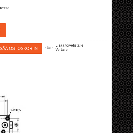
stossa
€
Lisää toivelistalle
- tai -
Vertaile