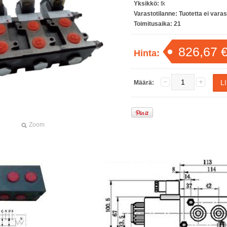
Yksikkö:
tk
Varastotilanne:
Tuotetta ei vara
Toimitusaika:
21
826,67 
Hinta:
Määrä:
Zoom