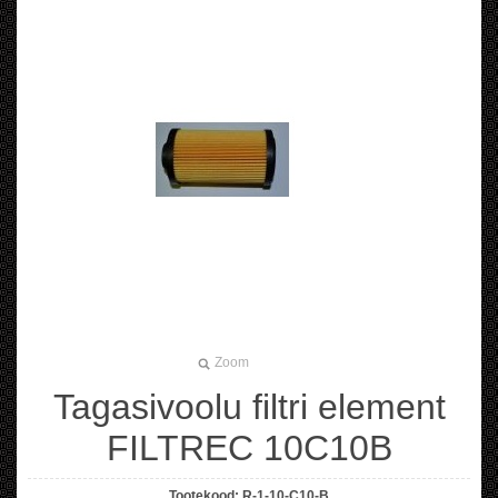
Zoom
Tagasivoolu filtri element
FILTREC 10C10B
Tootekood:
R-1-10-C10-B