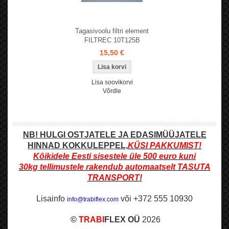
Tagasivoolu filtri element
FILTREC 10T125B
15,50 €
Lisa soovikorvi
Võrdle
NB! HULGI OSTJATELE JA EDASIMÜÜJATELE
HINNAD KOKKULEPPEL,
KÜSI PAKKUMIST!
Kõikidele Eesti sisestele üle 500
euro kuni
30kg
tellimustele rakendub automaatselt
TASUTA
TRANSPORT
!
Lisainfo
või +372 555 10930
info@trabiflex.com
©
TRABI
FLEX OÜ
2026