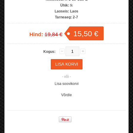
Ühik:
tk
Laoseis:
Laos
Tarneaeg:
2-7
15,50 €
Hind:
19,84 €
Kogus:
- või -
Lisa soovikorvi
Võrdle