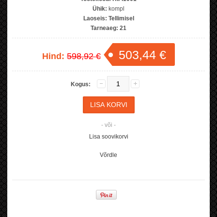
Ühik:
kompl
Laoseis:
Tellimisel
Tarneaeg:
21
503,44 €
Hind:
598,92 €
Kogus:
- või -
Lisa soovikorvi
Võrdle