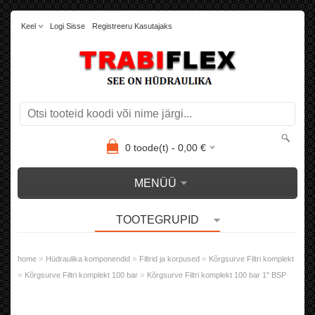
Keel
Logi Sisse
Registreeru Kasutajaks
0
toode(t) -
0,00
€
MENÜÜ
TOOTEGRUPID
»
»
»
home
Hüdraulika komponendid
Filtrid ja korpused
Kõrgsurve Filtri komplekt
»
»
Kõrgsurve Filtri komplekt 100 bar
Kõrgsurve Filtri komplekt 100 bar 1'' BSP