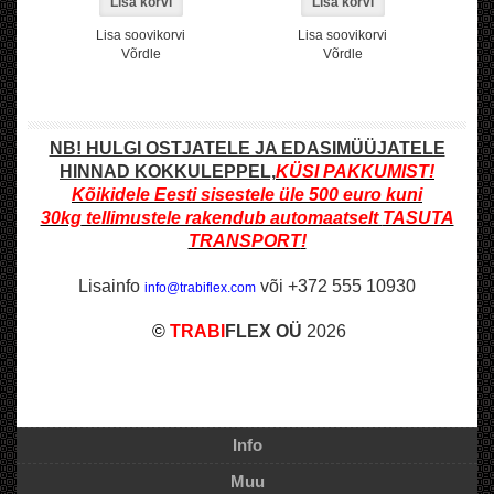
Lisa soovikorvi
Lisa soovikorvi
Võrdle
Võrdle
NB! HULGI OSTJATELE JA EDASIMÜÜJATELE
HINNAD KOKKULEPPEL,
KÜSI PAKKUMIST!
Kõikidele Eesti sisestele üle 500
euro kuni
30kg
tellimustele rakendub automaatselt
TASUTA
TRANSPORT
!
Lisainfo
või +372 555 10930
info@trabiflex.com
©
TRABI
FLEX OÜ
2026
Info
Muu