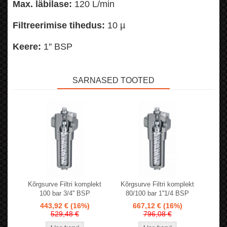
Max. läbilase:
120 L/min
Filtreerimise tihedus:
10 µ
Keere:
1'' BSP
SARNASED TOOTED
Kõrgsurve Filtri komplekt
Kõrgsurve Filtri komplekt
100 bar 3/4'' BSP
80/100 bar 1''1/4 BSP
443,92 €
(16%)
667,12 €
(16%)
529,48 €
796,08 €