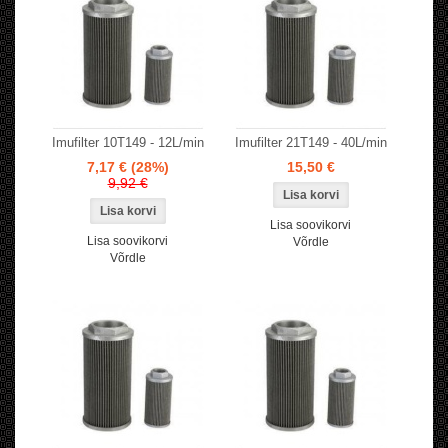
Imufilter 10T149 - 12L/min
Imufilter 21T149 - 40L/min
7,17 €
(28%)
15,50 €
9,92 €
Lisa soovikorvi
Lisa soovikorvi
Võrdle
Võrdle