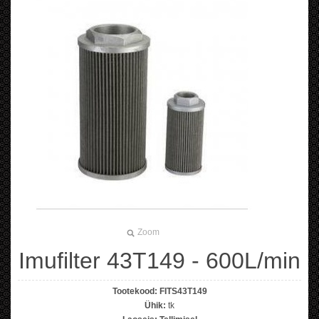
Zoom
Imufilter 43T149 - 600L/min
Tootekood:
FITS43T149
Ühik:
tk