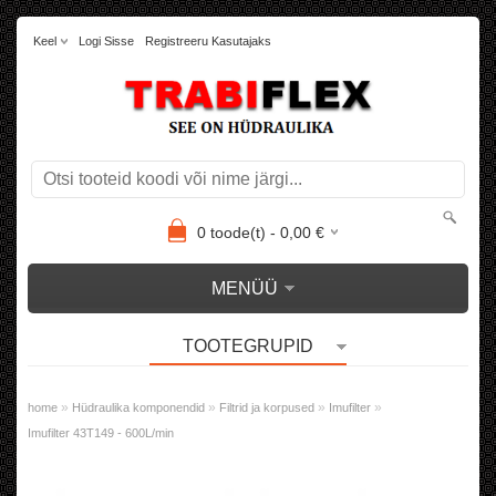
Keel
Logi Sisse
Registreeru Kasutajaks
0
toode(t) -
0,00
€
MENÜÜ
TOOTEGRUPID
»
»
»
»
home
Hüdraulika komponendid
Filtrid ja korpused
Imufilter
Imufilter 43T149 - 600L/min