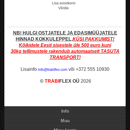
Lisa soovikorvi
Võrdle
NB! HULGI OSTJATELE JA EDASIMÜÜJATELE
HINNAD KOKKULEPPEL,
KÜSI PAKKUMIST!
Kõikidele Eesti sisestele üle 500
euro kuni
30kg
tellimustele rakendub automaatselt
TASUTA
TRANSPORT
!
Lisainfo
või +372 555 10930
info@trabiflex.com
©
TRABI
FLEX OÜ
2026
Info
Muu