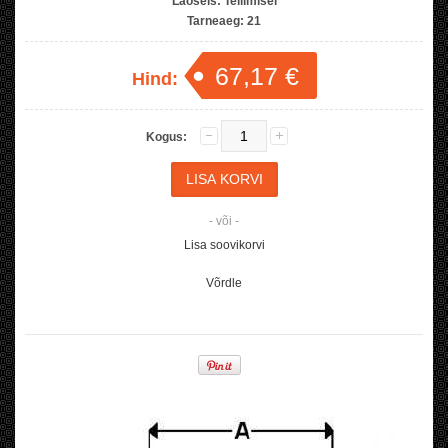
Laoseis:
Tellimisel
Tarneaeg:
21
67,17 €
Hind:
Kogus:
- või -
Lisa soovikorvi
Võrdle